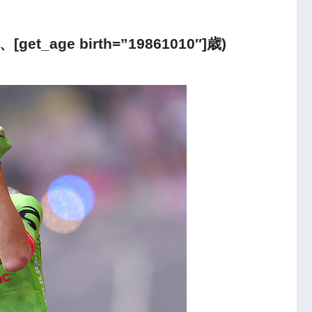
_age birth=”19861010″]歳)