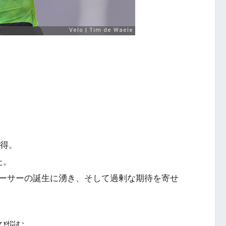
獲得。
た。
ーサーの誕生に湧き、そして過剰な期待を寄せ
び悩む。