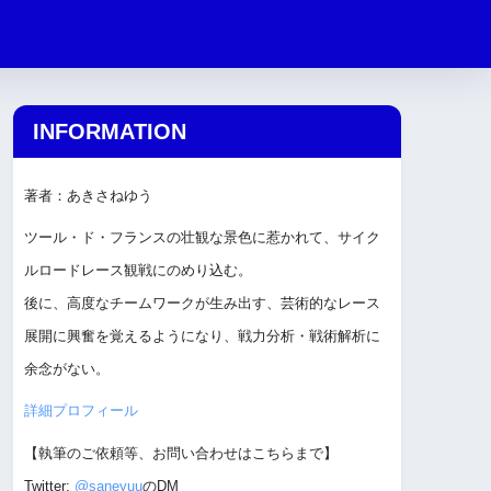
INFORMATION
著者：あきさねゆう
ツール・ド・フランスの壮観な景色に惹かれて、サイク
ルロードレース観戦にのめり込む。
後に、高度なチームワークが生み出す、芸術的なレース
展開に興奮を覚えるようになり、戦力分析・戦術解析に
余念がない。
詳細プロフィール
【執筆のご依頼等、お問い合わせはこちらまで】
Twitter:
@saneyuu
のDM