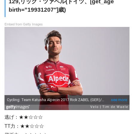
129,リック・ツァベル(ドイツ、[get_age
birth=”19931207″]歳)
Embed from Getty Images
逃げ：★★☆☆☆
TT力：★★☆☆☆