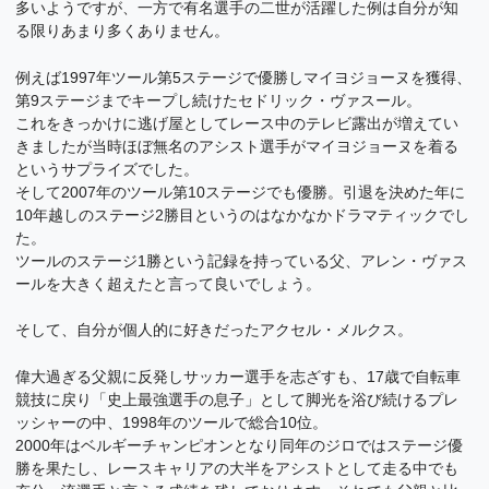
多いようですが、一方で有名選手の二世が活躍した例は自分が知
る限りあまり多くありません。
例えば1997年ツール第5ステージで優勝しマイヨジョーヌを獲得、
第9ステージまでキープし続けたセドリック・ヴァスール。
これをきっかけに逃げ屋としてレース中のテレビ露出が増えてい
きましたが当時ほぼ無名のアシスト選手がマイヨジョーヌを着る
というサプライズでした。
そして2007年のツール第10ステージでも優勝。引退を決めた年に
10年越しのステージ2勝目というのはなかなかドラマティックでし
た。
ツールのステージ1勝という記録を持っている父、アレン・ヴァス
ールを大きく超えたと言って良いでしょう。
そして、自分が個人的に好きだったアクセル・メルクス。
偉大過ぎる父親に反発しサッカー選手を志ざすも、17歳で自転車
競技に戻り「史上最強選手の息子」として脚光を浴び続けるプレ
ッシャーの中、1998年のツールで総合10位。
2000年はベルギーチャンピオンとなり同年のジロではステージ優
勝を果たし、レースキャリアの大半をアシストとして走る中でも