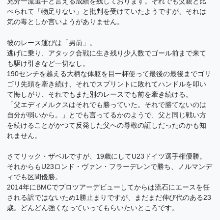
充分一流選手と言える成績を残しております。それでも父親と比
べられて「物足りない」と批判を受けていたようですが、それは
気の毒としか言いようがありません。
彼のレース運びは「男前」。
逃げに乗り、アタック合戦に生き残り少人数でゴール前まで来て
も駆け引きなど一切なし。
190センチを越える大柄な体躯を目一杯使って最後の最後までゴリ
ゴリ先頭を牽き続け、それでスプリントに敗れてハンドルを叩い
て悔しがり、それでもまた別のレースでも前を牽き続ける。
「父エディメルクスはそれでも勝っていた。それで勝てないのは
自分が弱いから。」とでも言ってるかのようで、父と同じ戦い方
を続けることがかつて反発した父への尊敬の証しだったのかも知
れません。
さてリック・ザベルですが、19歳にしてU23ドイツ選手権優勝。
それからもU23ロンド・ヴァン・フラーデレンで勝ち、ノルマンデ
ィでも区間優勝。
2014年にBMCでプロツアーデビューしてからは流石にエースを任
される訳ではないため1勝止まりですが、まだまだ伸び代のある23
歳。どんどん強くなっていってもらいたいところです。