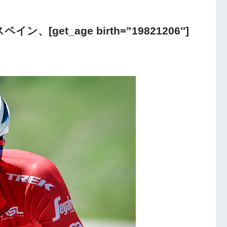
[get_age birth=”19821206″]