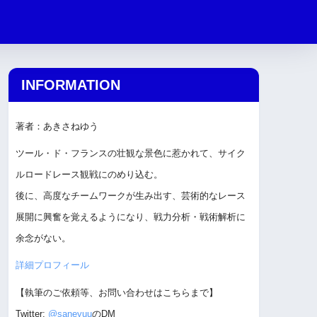
INFORMATION
著者：あきさねゆう
ツール・ド・フランスの壮観な景色に惹かれて、サイク
ルロードレース観戦にのめり込む。
後に、高度なチームワークが生み出す、芸術的なレース
展開に興奮を覚えるようになり、戦力分析・戦術解析に
余念がない。
詳細プロフィール
【執筆のご依頼等、お問い合わせはこちらまで】
Twitter:
@saneyuu
のDM