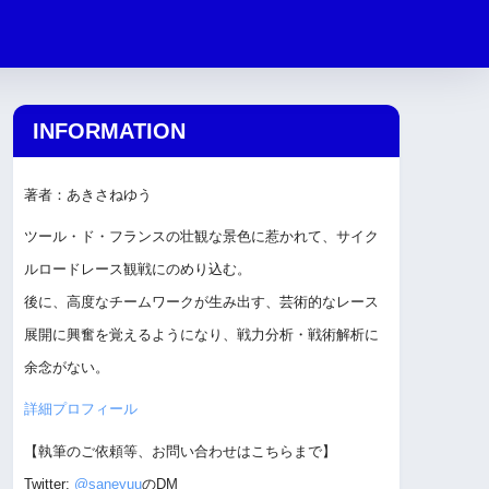
INFORMATION
著者：あきさねゆう
ツール・ド・フランスの壮観な景色に惹かれて、サイク
ルロードレース観戦にのめり込む。
後に、高度なチームワークが生み出す、芸術的なレース
展開に興奮を覚えるようになり、戦力分析・戦術解析に
余念がない。
詳細プロフィール
【執筆のご依頼等、お問い合わせはこちらまで】
Twitter:
@saneyuu
のDM