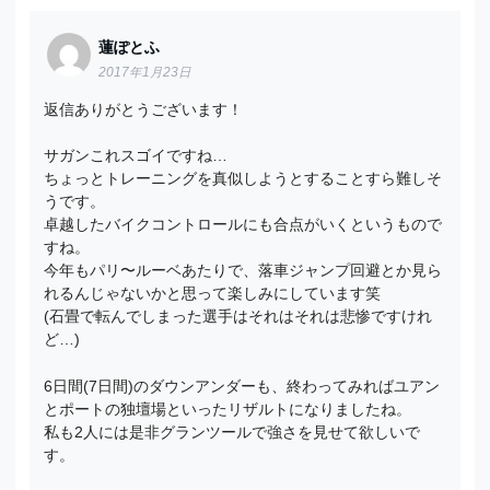
蓮ぽとふ
2017年1月23日
返信ありがとうございます！
サガンこれスゴイですね…
ちょっとトレーニングを真似しようとすることすら難しそ
うです。
卓越したバイクコントロールにも合点がいくというもので
すね。
今年もパリ〜ルーベあたりで、落車ジャンプ回避とか見ら
れるんじゃないかと思って楽しみにしています笑
(石畳で転んでしまった選手はそれはそれは悲惨ですけれ
ど…)
6日間(7日間)のダウンアンダーも、終わってみればユアン
とポートの独壇場といったリザルトになりましたね。
私も2人には是非グランツールで強さを見せて欲しいで
す。