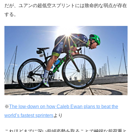
だが、ユアンの超低空スプリントには致命的な弱点が存在
する。
※
The low-down on how Caleb Ewan plans to beat the
world’s fastest sprinters
より
これほどまでに深い前傾姿勢を取ることで極端な前荷重と