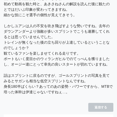
初めて動画を観た時と、あきさねさんの解説を読んだ後に観たの
とではだいぶ印象が変わってきますね。
細かな技にこそ選手の個性が見えてきそう。
しかしユアンは人の不安を吹き飛ばすような勢いですね。去年の
ダウンアンダーより強敵が多いスプリントでこうも連勝してくれ
るとは思っていませんでした。
トレインが無くなった後の立ち回りが上達しているということな
のでしょうか？
観ているファンを楽しませてくれる走りです。
ポートもいく度目かのウィランガヒルでのてっぺんを獲りました
し、オージー達にとって幸先の良いスタートが切れていますね。
話はスプリントに戻るのですが、ゴールスプリントの写真を見て
みるとサガンも相当な低空スプリントなんですね。
身長180半ばくらい？あってのあの姿勢・パワーですから、MTBで
培った体幹は伊達じゃないですねぇ…。
返信する