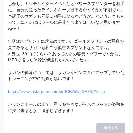
しかし、キッテルやグライペルなどパワースプリンターを相手
に、自分の狙ったラインをキープ出来るかどうかが不明です。
本調子のサガンも同様に相手になるかどうか。ということもあ
って、ユアンにはツールに是非とも出てほしいなと思います
ね〜！
> 話はスプリントに戻るのですが、ゴールスプリントの写真を
見てみるとサガンも相当な低空スプリントなんですね。
> 身長180半ばくらい？あってのあの姿勢・パワーですから、
MTBで培った体幹は伊達じゃないですねぇ…。
サガンの体幹については、サガンがインスタにアップしていた
トレーニング中の写真が凄いです！
https://www.instagram.com/p/BOKtWopDP2B/?hl=ja
バランスボールの上で、重りを持ちながらスクワットの姿勢を
維持出来るとか、凄まじすぎます！
返信する