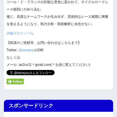
ツール・ド・フランスの壮観な景色に惹かれて、サイクルロードレ
ース観戦にのめり込む。
後に、高度なチームワークが生み出す、芸術的なレース展開に興奮
を覚えるようになり、戦力分析・戦術解析に余念がない。
詳細プロフィール
【執筆のご依頼等、お問い合わせはこちらまで】
Twitter:
@saneyuu
のDM
もしくは
メール: as2crr11＊gmail.com(＊を@に変えてください)
スポンサードリンク