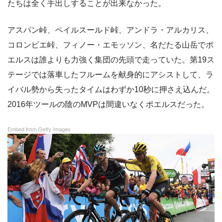
たちは全く手出しすることが出来なかった。
アスパン峠、ペイルスールド峠、アンドラ・アルカリス、
コロンビエ峠、フィノー・エモッソン、名だたる山岳でポ
エルスは誰よりも力強く集団の先頭で走っていた。第19ス
テージでは落車したフルームを献身的にアシストして、ラ
イバル勢から失ったタイムはわずか10秒に押さえ込んだ。
2016年ツールの陰のMVPは間違いなくポエルスだった。
Embed from Getty Images