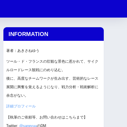
INFORMATION
著者：あきさねゆう
ツール・ド・フランスの壮観な景色に惹かれて、サイク
ルロードレース観戦にのめり込む。
後に、高度なチームワークが生み出す、芸術的なレース
展開に興奮を覚えるようになり、戦力分析・戦術解析に
余念がない。
詳細プロフィール
【執筆のご依頼等、お問い合わせはこちらまで】
Twitter:
@saneyuu
のDM