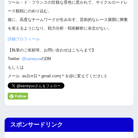
ツール・ド・フランスの壮観な景色に惹かれて、サイクルロードレ
ース観戦にのめり込む。
後に、高度なチームワークが生み出す、芸術的なレース展開に興奮
を覚えるようになり、戦力分析・戦術解析に余念がない。
詳細プロフィール
【執筆のご依頼等、お問い合わせはこちらまで】
Twitter:
@saneyuu
のDM
もしくは
メール: as2crr11＊gmail.com(＊を@に変えてください)
スポンサードリンク