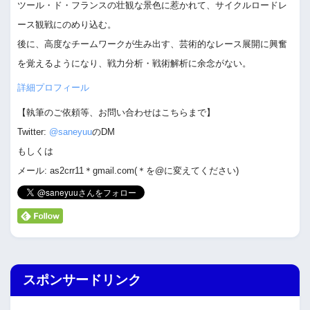
ツール・ド・フランスの壮観な景色に惹かれて、サイクルロードレ
ース観戦にのめり込む。
後に、高度なチームワークが生み出す、芸術的なレース展開に興奮
を覚えるようになり、戦力分析・戦術解析に余念がない。
詳細プロフィール
【執筆のご依頼等、お問い合わせはこちらまで】
Twitter:
@saneyuu
のDM
もしくは
メール: as2crr11＊gmail.com(＊を@に変えてください)
スポンサードリンク