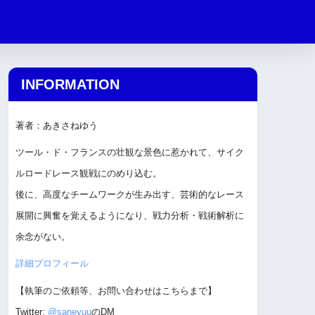
INFORMATION
著者：あきさねゆう
ツール・ド・フランスの壮観な景色に惹かれて、サイク
ルロードレース観戦にのめり込む。
後に、高度なチームワークが生み出す、芸術的なレース
展開に興奮を覚えるようになり、戦力分析・戦術解析に
余念がない。
詳細プロフィール
【執筆のご依頼等、お問い合わせはこちらまで】
Twitter:
@saneyuu
のDM