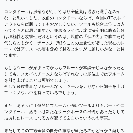
コンタドールは残念ながら、やはり全盛期は過ぎた選手なのか
な、と思いました。以前のコンタドールならば、今回のTTのレイ
アウトならば勝っててもおかしくない。ツールも総合上位には入
ってくるとは思いますが、並居るライバル達に決定的に勝る部分
は積極性と攻撃性だけというのは、以前の「個の力」で勝てた時
代ならともかく、チーム力で戦うことの重要性が増した現在のレ
ースではアシストの層も含めて見るとさすがに厳しいかな、と見
てます。
もしもツールが始まってからもフルームが本調子じゃなかったと
しても、スカイのチーム力ならばそれなりの順位まではフルーム
を引き上げることは可能でしょう。
そして経験豊富なフルームなら、ツールを走りながら調子を上げ
ていくノウハウを持っているでしょう。
また、あまりに圧倒的にフルームが強いツールよりもポートやコ
ンタドール、あるいは新たなダークホースの出現があったりして
拮抗したレースになる方が観てて面白いというのも事実。
果たしてこの主観全開の自分の推察が当たるのかどうか？楽しみ