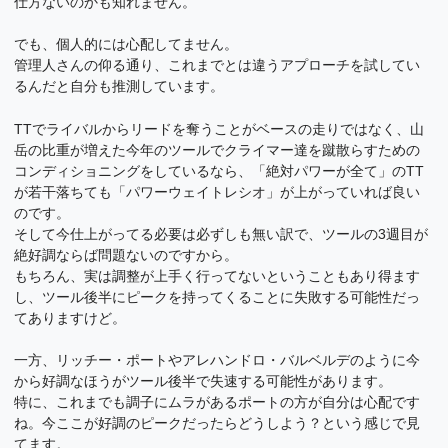
仕方ないのかも知れません。
でも、個人的には心配してません。
管理人さんの仰る通り、これまでとは違うアプローチを試してい
るんだと自分も推測しています。
TTでライバルからリードを奪うことがベースの走りではなく、山
岳の比重が増えた今年のツールでクライマー達を蹴散らすための
コンディショニングをしているなら、「絶対パワーが全て」のTT
が若干落ちても「パワーウェイトレシオ」が上がっていれば良い
のです。
そして今仕上がってる必要は必ずしも無い訳で、ツールの3週目が
絶好調ならば問題ないのですから。
もちろん、実は調整が上手く行ってないということもあり得ます
し、ツール後半にピークを持ってくることに失敗する可能性だっ
てありますけど。
一方、リッチー・ポートやアレハンドロ・バルベルデのように今
から好調なほうがツール後半で失速する可能性があります。
特に、これまでも調子にムラがあるポートの方が自分は心配です
ね。今ここが好調のピークだったらどうしよう？という感じで見
てます。