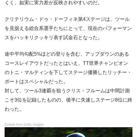
くく、如実に実力差が反映されやすいのだ。
クリテリウム・ドゥ・ドーフィネ第4ステージは、ツール
を見据える総合系選手たちにとって、現在のパフォーマン
スをハッキリクッキリ表す試金石となった。
途中平均勾配5%ほどの登りを含む、アップダウンのある
コースレイアウトだったとはいえ、TT世界チャンピオン
のトニ・マルティンを下してステージ優勝したリッチー・
ポートはスペシャルだった。
対して、ツール3連覇を狙うクリス・フルームは中間計測
こそ3位を記録したものの、後半に失速しステージ8位に終
わった。
Embed from Getty Images