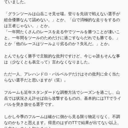
ていました。
「グランツールは山岳こそ見せ場。登りを先頭で戦えない選手が
総合優勝なんて認めない。」とか、「山で消極的な走りをするの
は王者じゃない。」とか。
「一年間たくさんのレースを走る中でツールを勝つことが凄いこ
と。一年間をツールのためだけに過ごすならだれでも勝てる。」
とか「他のレースはツールより劣るのか？失礼だ。」とか。
とんでもなく勝手で主観的な批判ですけど、今じゃ誰もそんな事
は（少なくとも表立って）言わなくなりました。
ただ一人、アレハンドロ・バルベルデだけはその批判に全く当た
らない選手だと思いますが（笑）。
フルームも近年スタンダードな調整方法でシーズンを過ごし、山
岳では状況さえ許せば自ら攻撃するものの、基本的にはTTでライ
バルを突き放せる選手です。
しかし今季のフルームは確かに側から見る限り物足りなく、不調
なのかも？と思えます。得意のはずのTTで結果が出てない以上、