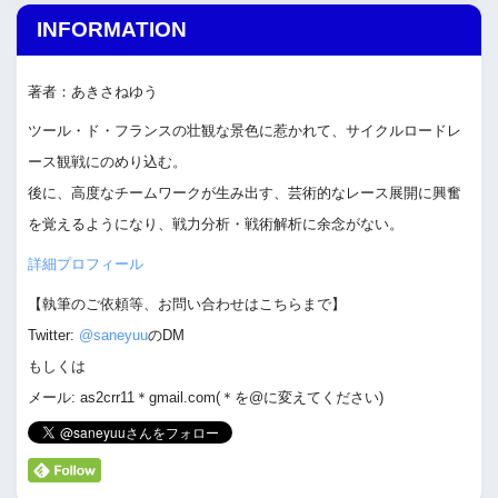
INFORMATION
著者：あきさねゆう
ツール・ド・フランスの壮観な景色に惹かれて、サイクルロードレ
ース観戦にのめり込む。
後に、高度なチームワークが生み出す、芸術的なレース展開に興奮
を覚えるようになり、戦力分析・戦術解析に余念がない。
詳細プロフィール
【執筆のご依頼等、お問い合わせはこちらまで】
Twitter:
@saneyuu
のDM
もしくは
メール: as2crr11＊gmail.com(＊を@に変えてください)