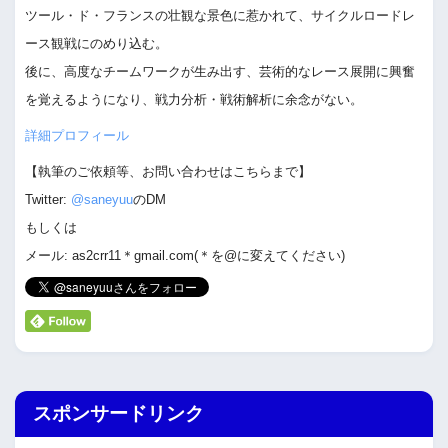
ツール・ド・フランスの壮観な景色に惹かれて、サイクルロードレ
ース観戦にのめり込む。
後に、高度なチームワークが生み出す、芸術的なレース展開に興奮
を覚えるようになり、戦力分析・戦術解析に余念がない。
詳細プロフィール
【執筆のご依頼等、お問い合わせはこちらまで】
Twitter:
@saneyuu
のDM
もしくは
メール: as2crr11＊gmail.com(＊を@に変えてください)
スポンサードリンク