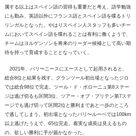
属する以上はスペイン語の習得も重要だと考え、語学勉強
にも勤み、英語以外にフランス語とスペイン語を喋るトリ
リンガルとなった。やはりスペイン人スタッフも多いチー
ムにおいてスペイン語を喋れることは有利に働くようで、
チームはヨルゲンソンを将来のリーダー候補として高い期
待を持って育成することとなっていく。
2021年、パリ〜ニースにエースとして起用されると、
総合8位と結果を残す。グランツール初出場となったジロ
では総合98位で完走。ツール・ド・ポローニュ第8ステー
ジは逃げ切るも区間3位、ツアー・オブ・ブリテン第7ステ
ージでも逃げ切って区間2位と勝利まであと一歩のところ
で逃してしまう。初出場となったパリ〜ルーベでは100km
以上逃げたうえで、65位完走。着実な成長は見えるもの
の、欲しい勝利に手が届かなかった。