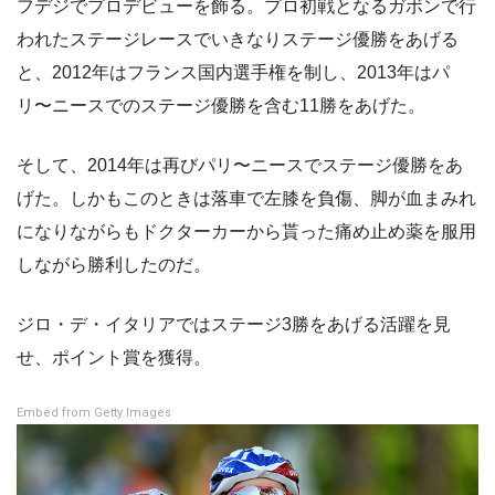
フデジでプロデビューを飾る。プロ初戦となるガボンで行
われたステージレースでいきなりステージ優勝をあげる
と、2012年はフランス国内選手権を制し、2013年はパ
リ〜ニースでのステージ優勝を含む11勝をあげた。
そして、2014年は再びパリ〜ニースでステージ優勝をあ
げた。しかもこのときは落車で左膝を負傷、脚が血まみれ
になりながらもドクターカーから貰った痛め止め薬を服用
しながら勝利したのだ。
ジロ・デ・イタリアではステージ3勝をあげる活躍を見
せ、ポイント賞を獲得。
Embed from Getty Images