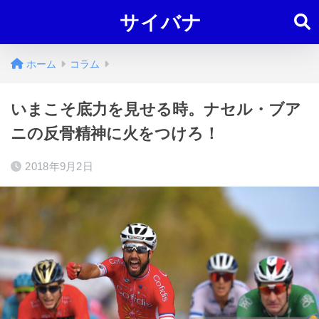
サイバナ
ホーム
コラム
いまこそ底力を見せる時。ナセル・ブア
ニの反骨精神に火をつけろ！
2018年9月2日