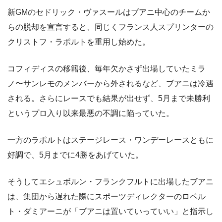
新GMのセドリック・ヴァスールはブアニ中心のチームか
らの脱却を宣言すると、同じくフランス人スプリンターの
クリストフ・ラポルトを重用し始めた。
コフィディスの移籍後、毎年欠かさず出場していたミラ
ノ〜サンレモのメンバーから外されるなど、ブアニは冷遇
される。さらにレースでも結果が出せず、5月まで未勝利
というプロ入り以来最悪の不調に陥っていた。
一方のラポルトはステージレース・ワンデーレースともに
好調で、5月までに4勝をあげていた。
そうしてエシュボルン・フランクフルトに出場したブアニ
は、集団から遅れた際にスポーツディレクターのロベル
ト・ダミアーニが「ブアニは置いていっていい」と指示し