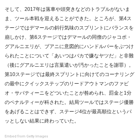
そして、2017年は落車や頭突きなどのトラブルがないま
ま、ツール本戦を迎えることができた。ところが、第4ス
テージではデマールの斜行気味のスプリントにバランスを
崩しかけ、第6ステージではデマールの同僚のジャコポ・
グアルニエリが、ブアニに意図的にハンドルバーをぶつけ
られたことについて「あいつはバカで嫌なヤツだ」と非難
（後にグアルニエリは言葉遣いが汚かったことを謝罪）。
第10ステージでは最終スプリントに向けてのコーナリング
の最中にクイックステップのリードアウトマンのファビ
オ・サバティーニをどついたことが咎められ、罰金と1分
のペナルティーが科された。結局ツールではステージ優勝
をあげることはできず、ステージ4位が最高順位というパ
ッとしない結果に終わっていた。
Embed from Getty Images