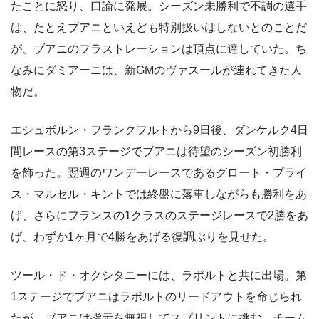
たことに怒り、口論に発展。シーズン未勝利で不調の選手
は、たとえブアニといえども特別扱いはしないとのことだ
が、ブアニのフラストレーションは頂点に達していた。ち
なみにダミアーニは、新GMのヴァスールが連れてきた人
物だ。
エシュボルン・フランクフルトから9日後、ダンケルク4日
間レースの第3ステージでブアニは待望のシーズン初勝利
を飾った。翌週のワンデーレースであるグロート・プライ
ス・マルセル・キントでは終盤に落車しながらも勝利をあ
げ、さらにフランスの1クラスのステージレースで2勝をあ
げ、わずか1ヶ月で4勝をあげる復調ぶりを見せた。
ツール・ド・オクシタニーには、ラポルトと共に出場。第
1ステージでブアニはラポルトのリードアウトを命じられ
たが、ブアニは指示を無視してスプリントに挑む。チーム