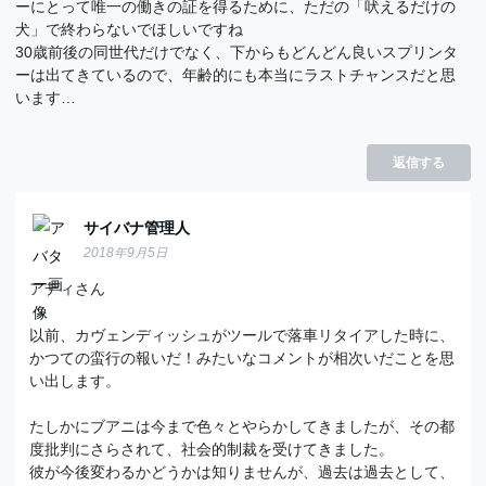
ーにとって唯一の働きの証を得るために、ただの「吠えるだけの
犬」で終わらないでほしいですね
30歳前後の同世代だけでなく、下からもどんどん良いスプリンタ
ーは出てきているので、年齢的にも本当にラストチャンスだと思
います…
返信する
サイバナ管理人
2018年9月5日
アディさん
以前、カヴェンディッシュがツールで落車リタイアした時に、
かつての蛮行の報いだ！みたいなコメントが相次いだことを思
い出します。
たしかにブアニは今まで色々とやらかしてきましたが、その都
度批判にさらされて、社会的制裁を受けてきました。
彼が今後変わるかどうかは知りませんが、過去は過去として、