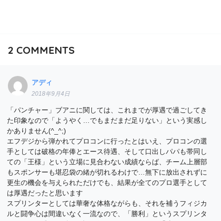
2
COMMENTS
アディ
2018年9月4日
「パンチャー」ブアニに関しては、これまでが厚遇で過ごしてき
た印象なので「ようやく…でもまだまだ足りない」という実感し
かありません(^_^;)
エフデジから弾かれてプロコンに行ったとはいえ、プロコンの選
手としては破格の年俸とエース待遇、そして口出しパパも帯同し
ての「王様」という立場に見合わない成績ならば、チーム上層部
もスポンサーも堪忍袋の緒が切れるわけで…無下に放出されずに
更生の機会を与えられただけでも、結果が全てのプロ選手として
は厚遇だったと思います
スプリンターとしては華奢な体格ながらも、それを補うフィジカ
ルと闘争心は間違いなく一流なので、「勝利」というスプリンタ