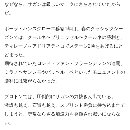
なぜなら、サガンは厳しいマークにさらされていたから
だ。
ボーラ・ハンスグローエ移籍1年目、春のクラシックシー
ズンでは、クールネ〜ブリュッセル〜クールネの勝利と、
ティレーノ～アドリアティコでステージ2勝をあげるにと
どまった。
期待されていたロンド・ファン・フラーンデレンの連覇、
ミラノ〜サンレモやパリ〜ルーベといったモニュメントの
勝利には繋がらなかった。
プロトンでは、圧倒的にサガンの力抜きん出ている。
激坂も越え、石畳も越え、スプリント勝負に持ち込まれて
しまうと、尋常ならざる加速力を発揮され戦いにならな
い。