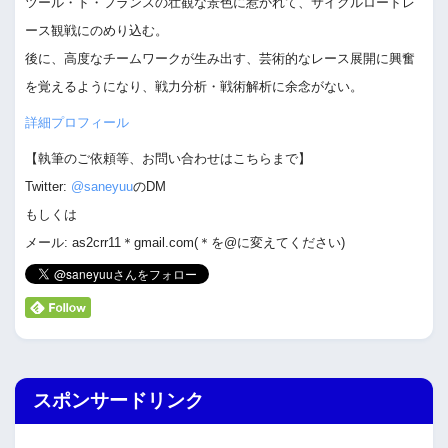
ツール・ド・フランスの壮観な景色に惹かれて、サイクルロードレ
ース観戦にのめり込む。
後に、高度なチームワークが生み出す、芸術的なレース展開に興奮
を覚えるようになり、戦力分析・戦術解析に余念がない。
詳細プロフィール
【執筆のご依頼等、お問い合わせはこちらまで】
Twitter:
@saneyuu
のDM
もしくは
メール: as2crr11＊gmail.com(＊を@に変えてください)
スポンサードリンク