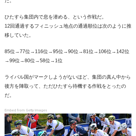
た。
ひたすら集団内で息を潜める、という作戦だ。
12回通過するフィニッシュ地点の通過順位は次のように推
移していた。
85位→77位→116位→95位→90位→81位→106位→142位
→99位→80位→58位→1位
ライバル国がマークしようがないほど、集団の真ん中から
後方を陣取って、ただひたすら待機する作戦をとったの
だ。
Embed from Getty Images