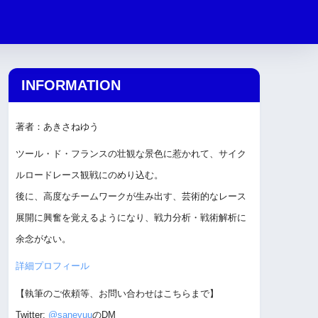
INFORMATION
著者：あきさねゆう
ツール・ド・フランスの壮観な景色に惹かれて、サイク
ルロードレース観戦にのめり込む。
後に、高度なチームワークが生み出す、芸術的なレース
展開に興奮を覚えるようになり、戦力分析・戦術解析に
余念がない。
詳細プロフィール
【執筆のご依頼等、お問い合わせはこちらまで】
Twitter:
@saneyuu
のDM