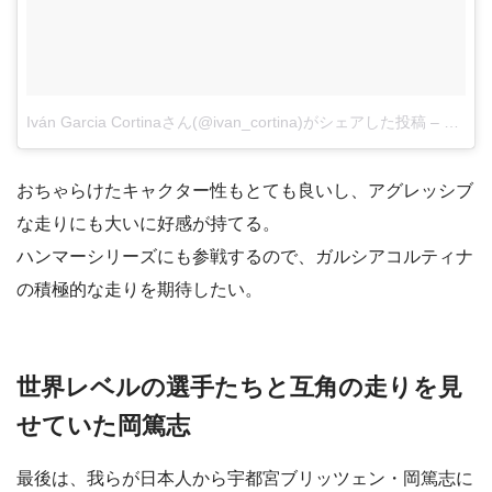
Iván Garcia Cortinaさん(@ivan_cortina)がシェアした投稿
–
2017 
おちゃらけたキャクター性もとても良いし、アグレッシブ
な走りにも大いに好感が持てる。
ハンマーシリーズにも参戦するので、ガルシアコルティナ
の積極的な走りを期待したい。
世界レベルの選手たちと互角の走りを見
せていた岡篤志
最後は、我らが日本人から宇都宮ブリッツェン・岡篤志に