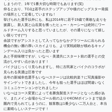
しまうので、1年で1番大切な時期でもあります(笑)
仰るとおり、TOJは若手のステップアップや後のビッグスター発掘
の場所として定着していますね！
挙げられた選手以外にも、私は2014年に若干19歳で果敢な走りを
披露し、新人賞と山岳賞を獲ったヒュー・カーシーは絶対にワー
ルドチーム入りすると思っていましたが、その通りになって嬉し
い限りです(^^)
余談ですがアシストとして入ってなかなかグラツールに出られる
機会の無い層の厚いスカイよりも、より実戦経験が積めるキャノ
ンデール入りは良かったと思います
あと手前味噌ですが、いなべ・美濃共にスタート前の選手との交
流がしやすい点があります！
バイクはじっくり見られますし、特に古民家とバイクのコラボが
見られる美濃は圧巻です
去年の新城幸也選手もいなべステージは比較的楽？に写真撮影や
サインゲットできましたし、今年も狙った選手はほぼ間違いなく
コミュニケーションがとれました♪
いなべはコース変更によって名勝負製造ステージとなった感があ
り、またメイン会場からゴール前の上りやKOMポイントまで徒歩
圏内で見られてしまうのに、観客数は1番少ない二万人台と、本当
に素晴らしいステージです！