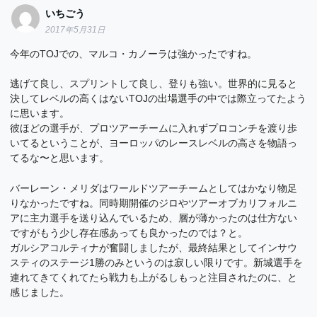
いちごう
2017年5月31日
今年のTOJでの、マルコ・カノーラは強かったですね。
逃げて良し、スプリントして良し、登りも強い。世界的に見ると
決してレベルの高くはないTOJの出場選手の中では際立ってたよう
に思います。
彼ほどの選手が、プロツアーチームに入れずプロコンチを渡り歩
いてるということが、ヨーロッパのレースレベルの高さを物語っ
てるな〜と思います。
バーレーン・メリダはワールドツアーチームとしてはかなり物足
りなかったですね。同時期開催のジロやツアーオブカリフォルニ
アに主力選手を送り込んでいるため、層が薄かったのは仕方ない
ですがもう少し存在感あっても良かったのでは？と。
ガルシアコルティナが奮闘しましたが、最終結果としてインサウ
スティのステージ1勝のみというのは寂しい限りです。新城選手を
連れてきてくれてたら戦力も上がるしもっと注目されたのに、と
感じました。