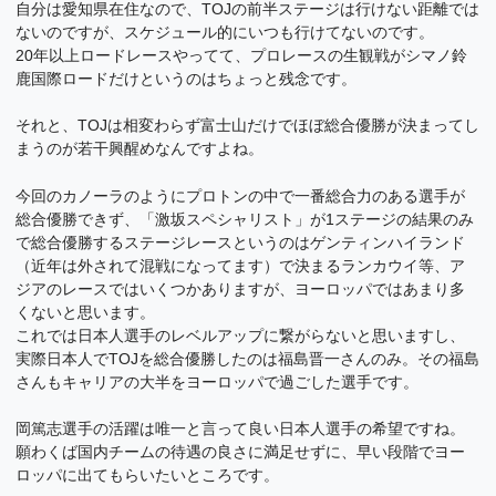
自分は愛知県在住なので、TOJの前半ステージは行けない距離では
ないのですが、スケジュール的にいつも行けてないのです。
20年以上ロードレースやってて、プロレースの生観戦がシマノ鈴
鹿国際ロードだけというのはちょっと残念です。
それと、TOJは相変わらず富士山だけでほぼ総合優勝が決まってし
まうのが若干興醒めなんですよね。
今回のカノーラのようにプロトンの中で一番総合力のある選手が
総合優勝できず、「激坂スペシャリスト」が1ステージの結果のみ
で総合優勝するステージレースというのはゲンティンハイランド
（近年は外されて混戦になってます）で決まるランカウイ等、ア
ジアのレースではいくつかありますが、ヨーロッパではあまり多
くないと思います。
これでは日本人選手のレベルアップに繋がらないと思いますし、
実際日本人でTOJを総合優勝したのは福島晋一さんのみ。その福島
さんもキャリアの大半をヨーロッパで過ごした選手です。
岡篤志選手の活躍は唯一と言って良い日本人選手の希望ですね。
願わくば国内チームの待遇の良さに満足せずに、早い段階でヨー
ロッパに出てもらいたいところです。