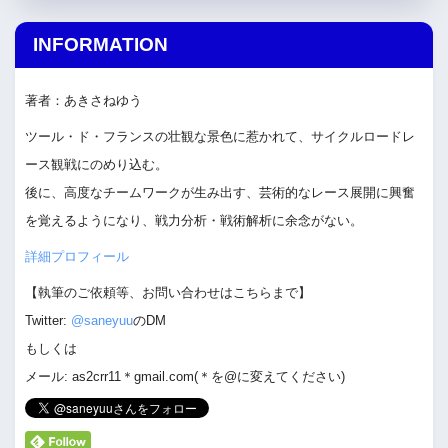
INFORMATION
著者：あきさねゆう
ツール・ド・フランスの壮観な景色に惹かれて、サイクルロードレ
ース観戦にのめり込む。
後に、高度なチームワークが生み出す、芸術的なレース展開に興奮
を覚えるようになり、戦力分析・戦術解析に余念がない。
詳細プロフィール
【執筆のご依頼等、お問い合わせはこちらまで】
Twitter:
@saneyuu
のDM
もしくは
メール: as2crr11＊gmail.com(＊を@に変えてください)