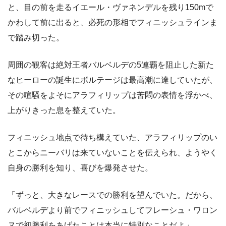
と、目の前を走るイエール・ヴァネンデルを残り150mで
かわして前に出ると、必死の形相でフィニッシュラインま
で踏み切った。
周囲の観客は絶対王者バルベルデの5連覇を阻止した新た
なヒーローの誕生にボルテージは最高潮に達していたが、
その喧騒をよそにアラフィリップは苦悶の表情を浮かべ、
上がりきった息を整えていた。
フィニッシュ地点で待ち構えていた、アラフィリップのい
とこからニーバリは来ていないことを伝えられ、ようやく
自身の勝利を知り、喜びを爆発させた。
「ずっと、大きなレースでの勝利を望んでいた。だから、
バルベルデより前でフィニッシュしてフレーシュ・ワロン
ヌで初勝利をあげたことは本当に特別なことだよ」