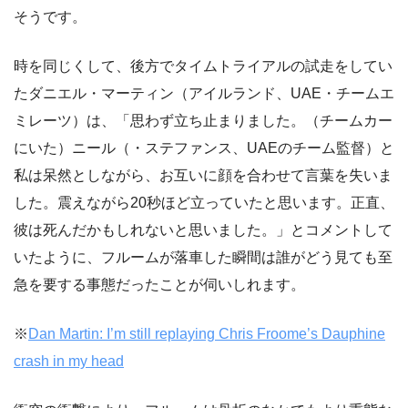
そうです。
時を同じくして、後方でタイムトライアルの試走をしてい
たダニエル・マーティン（アイルランド、UAE・チームエ
ミレーツ）は、「思わず立ち止まりました。（チームカー
にいた）ニール（・ステファンス、UAEのチーム監督）と
私は呆然としながら、お互いに顔を合わせて言葉を失いま
した。震えながら20秒ほど立っていたと思います。正直、
彼は死んだかもしれないと思いました。」とコメントして
いたように、フルームが落車した瞬間は誰がどう見ても至
急を要する事態だったことが伺いしれます。
※
Dan Martin: I’m still replaying Chris Froome’s Dauphine
crash in my head