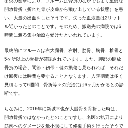
衝突の衝撃により、フルームは骨折のなかでもより重態な
開放骨折（折れた骨が皮膚から飛び出している状態）を患
い、大量の出血をしたそうです。失った血液量は2リット
ル近かったとのことです。そのため、搬送先の病院では6
時間に渡る集中治療を受けたといわれています。
最終的にフルームは右大腿骨、右肘、肋骨、胸骨、椎骨と
5ヶ所以上の骨折が確認されています。また、脚部の開放
骨折の場合、関節・靭帯・健の損傷も見られれば、それだ
け回復には時間を要することとなります。入院期間は多く
見積もって6週間、骨折等々の完治には6ヶ月かかるとの診
断です。
ちなみに、2016年に新城幸也が大腿骨を骨折した時は、
開放骨折ではなかったとのことですし、名医の執刀により
筋肉へのダメージを最小限にして修復手術を行ったそうで