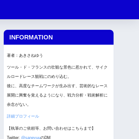
INFORMATION
著者：あきさねゆう
ツール・ド・フランスの壮観な景色に惹かれて、サイク
ルロードレース観戦にのめり込む。
後に、高度なチームワークが生み出す、芸術的なレース
展開に興奮を覚えるようになり、戦力分析・戦術解析に
余念がない。
詳細プロフィール
【執筆のご依頼等、お問い合わせはこちらまで】
Twitter:
@saneyuu
のDM