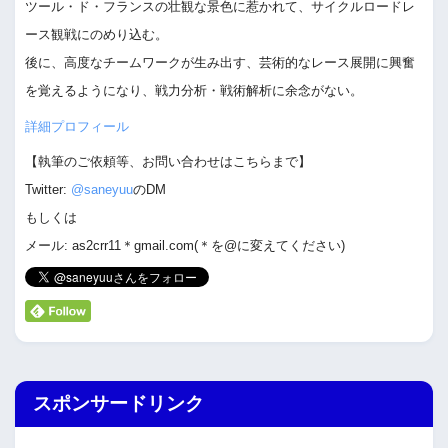
ツール・ド・フランスの壮観な景色に惹かれて、サイクルロードレ
ース観戦にのめり込む。
後に、高度なチームワークが生み出す、芸術的なレース展開に興奮
を覚えるようになり、戦力分析・戦術解析に余念がない。
詳細プロフィール
【執筆のご依頼等、お問い合わせはこちらまで】
Twitter:
@saneyuu
のDM
もしくは
メール: as2crr11＊gmail.com(＊を@に変えてください)
スポンサードリンク