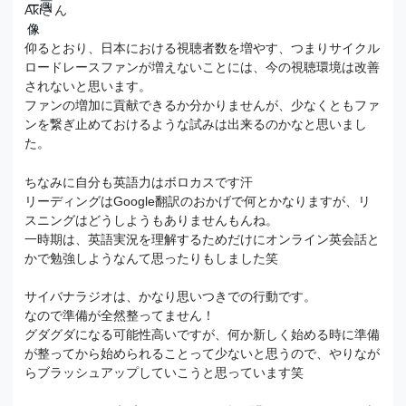
Akiさん
仰るとおり、日本における視聴者数を増やす、つまりサイクル
ロードレースファンが増えないことには、今の視聴環境は改善
されないと思います。
ファンの増加に貢献できるか分かりませんが、少なくともファ
ンを繋ぎ止めておけるような試みは出来るのかなと思いまし
た。
ちなみに自分も英語力はボロカスです汗
リーディングはGoogle翻訳のおかげで何とかなりますが、リ
スニングはどうしようもありませんもんね。
一時期は、英語実況を理解するためだけにオンライン英会話と
かで勉強しようなんて思ったりもしました笑
サイバナラジオは、かなり思いつきでの行動です。
なので準備が全然整ってません！
グダグダになる可能性高いですが、何か新しく始める時に準備
が整ってから始められることって少ないと思うので、やりなが
らブラッシュアップしていこうと思っています笑