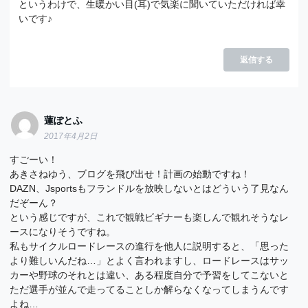
というわけで、生暖かい目(耳)で気楽に聞いていただければ幸
いです♪
返信する
蓮ぽとふ
2017年4月2日
すごーい！
あきさねゆう、ブログを飛び出せ！計画の始動ですね！
DAZN、Jsportsもフランドルを放映しないとはどういう了見なん
だぞーん？
という感じですが、これで観戦ビギナーも楽しんで観れそうなレ
ースになりそうですね。
私もサイクルロードレースの進行を他人に説明すると、「思った
より難しいんだね…」とよく言われますし、ロードレースはサッ
カーや野球のそれとは違い、ある程度自分で予習をしてこないと
ただ選手が並んで走ってることしか解らなくなってしまうんです
よね…