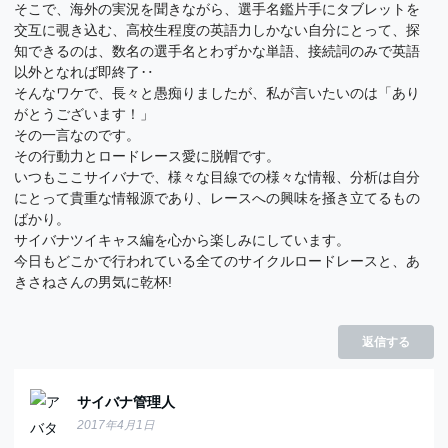
そこで、海外の実況を聞きながら、選手名鑑片手にタブレットを
交互に覗き込む、高校生程度の英語力しかない自分にとって、探
知できるのは、数名の選手名とわずかな単語、接続詞のみで英語
以外となれば即終了‥
そんなワケで、長々と愚痴りましたが、私が言いたいのは「あり
がとうございます！」
その一言なのです。
その行動力とロードレース愛に脱帽です。
いつもここサイバナで、様々な目線での様々な情報、分析は自分
にとって貴重な情報源であり、レースへの興味を掻き立てるもの
ばかり。
サイバナツイキャス編を心から楽しみにしています。
今日もどこかで行われている全てのサイクルロードレースと、あ
きさねさんの男気に乾杯!
返信する
サイバナ管理人
2017年4月1日