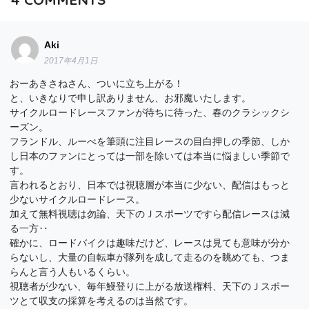
Aki
2017年4月1日
おーあきさねさん、ついに立ち上がる！
と、いきなりで申し訳ありません、お邪魔いたします。
サイクルロードレースファンが待ちに待った、春のクラシックシ
ーズン。
フランドル、ルーべを筆頭に注目レースの目白押しの季節、しか
し日本のファンにとっては一部を除いては本当に悩ましい季節で
す。
言われるとおり、日本では視聴層が本当に少ない、配信はもっと
少ないサイクルロードレース。
加えて無料視聴は勿論、天下のＪスポーツですら配信レースは減
る一方‥
確かに、ロードバイクは趣味だけど、レースは見ても意味が分か
らないし、大量の自転車が隊列を成して走るのを眺めても、つま
らんと言う人もいるくらい。
視聴者が少ない、毎年鰻登りに上がる放送権料、天下のＪスポー
ツとて収支の採算を考えるのは当然です。