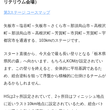
リテリウム会場）
第3ステージ コースマップ
矢板市～塩谷町～矢板市～さくら市～那須烏山市～高根沢
町～那須烏山市～高根沢町～芳賀町～市貝町～芳賀町～宇
都宮市を通過する、103kmのステージです。
スタート直後から、今大会で最も長い登りとなる「栃木県
県民の森」へ向かいます。もちろんKOMが設定されてい
ます。この登りを終えると、全体的に平坦基調であるた
め、総合逆転を狙って序盤から積極的に仕掛けるチームが
あるかもしれません。
HSは2ヶ所設定されていて、2ヶ所目はフィニッシュ地点
に近いラスト10km地点に設定されているため、総合バト