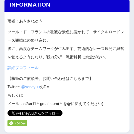
INFORMATION
著者：あきさねゆう
ツール・ド・フランスの壮観な景色に惹かれて、サイクルロードレ
ース観戦にのめり込む。
後に、高度なチームワークが生み出す、芸術的なレース展開に興奮
を覚えるようになり、戦力分析・戦術解析に余念がない。
詳細プロフィール
【執筆のご依頼等、お問い合わせはこちらまで】
Twitter:
@saneyuu
のDM
もしくは
メール: as2crr11＊gmail.com(＊を@に変えてください)