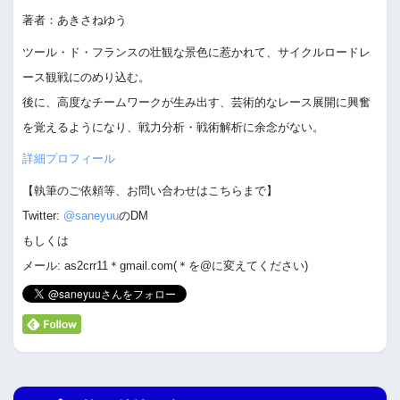
著者：あきさねゆう
ツール・ド・フランスの壮観な景色に惹かれて、サイクルロードレ
ース観戦にのめり込む。
後に、高度なチームワークが生み出す、芸術的なレース展開に興奮
を覚えるようになり、戦力分析・戦術解析に余念がない。
詳細プロフィール
【執筆のご依頼等、お問い合わせはこちらまで】
Twitter:
@saneyuu
のDM
もしくは
メール: as2crr11＊gmail.com(＊を@に変えてください)