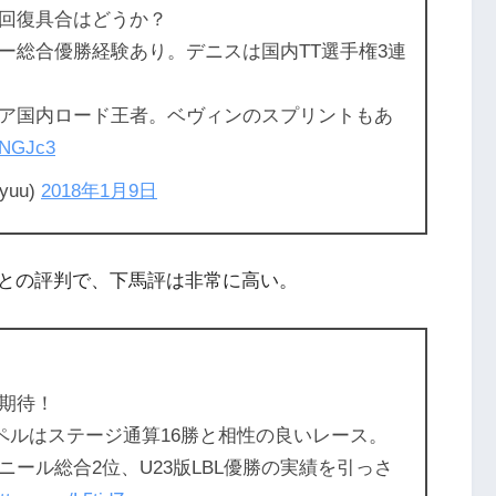
回復具合はどうか？
ー総合優勝経験あり。デニスは国内TT選手権3連
ア国内ロード王者。ベヴィンのスプリントもあ
ZNGJc3
uu)
2018年1月9日
との評判で、下馬評は非常に高い。
期待！
イペルはステージ通算16勝と相性の良いレース。
ール総合2位、U23版LBL優勝の実績を引っさ