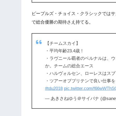
ピープルズ・チョイス・クラシックではサ
で総合優勝の期待さえ持てる。
【チームスカイ】
・平均年齢23.4歳！
・ラヴニール覇者のベルナルは、ウ
か。チームの総合エース
・ハルヴォルセン、ローレスはスプ
・ツアーオブブリテンで良い仕事を
#tdu2018
pic.twitter.com/f66wWTh
— あきさねゆう＠サイバナ (@saney