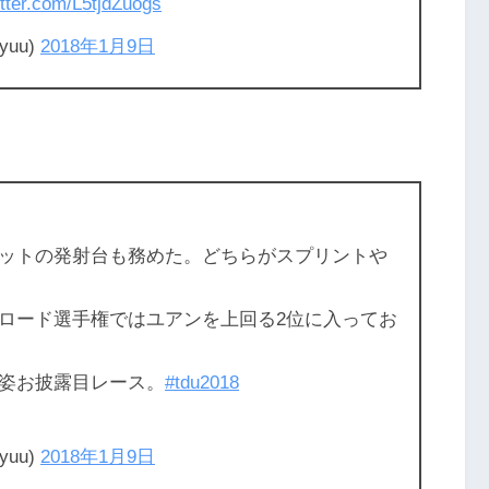
itter.com/L5tjdZuogs
uu)
2018年1月9日
ットの発射台も務めた。どちらがスプリントや
ロード選手権ではユアンを上回る2位に入ってお
姿お披露目レース。
#tdu2018
uu)
2018年1月9日