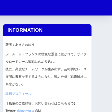
INFORMATION
著者：あきさねゆう
ツール・ド・フランスの壮観な景色に惹かれて、サイク
ルロードレース観戦にのめり込む。
後に、高度なチームワークが生み出す、芸術的なレース
展開に興奮を覚えるようになり、戦力分析・戦術解析に
余念がない。
詳細プロフィール
【執筆のご依頼等、お問い合わせはこちらまで】
Twitter:
@saneyuu
のDM