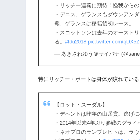
・リッチー連覇に期待！怪我からの
・デニス、ゲランスもダウンアンダ
覇、ゲランスは移籍後初レース。
・スコットソンは去年のオーストリ
る。
#tdu2018
pic.twitter.com/qDX5
— あきさねゆう＠サイバナ (@saney
特にリッチー・ポートは身体が絞れている
【ロット・スーダル】
・デヘントは昨年の山岳賞。逃げに
・2014年以来4年ぶり参戦のグラ
・ネオプロのランブレヒトは、ラヴニ