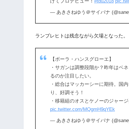
げてプロデビュー！
#tdu2018
pic.tw
— あきさねゆう＠サイバナ (@saney
ランブレヒトは残念ながら欠場となった。
【ボーラ・ハンスグローエ】
・サガンは調整段階か？昨年はベネ
るのか注目したい。
・総合はマッカーシーに期待。国内
り、好調そう！
・移籍組のオスとケノーのジャージ
pic.twitter.com/MQgmH9qYEk
— あきさねゆう＠サイバナ (@saney