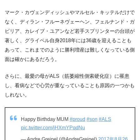
マーク・カヴェンディッシュやマルセル・キッテルだけで
なく、ディラン・フルーネヴェーヘン、フェルナンド・ガ
ビリア、カレイブ・ユアンなど若手スプリンターの台頭が
著しく、グライペル自身2018年には36歳を迎えることも
あって、これまでのように勝利増産は難しくなっている側
面は確かにあるだろう。
さらに、最愛の母がALS（筋萎縮性側索硬化症）に罹患
し、看病などで心労が重なっていることも原因の一つかも
しれない。
Happy Birthday MUM
#proud
#son
#ALS
pic.twitter.com/jHXmYPqdNu
— Andre Greipel (@AndreGreipel)
2017年8月26