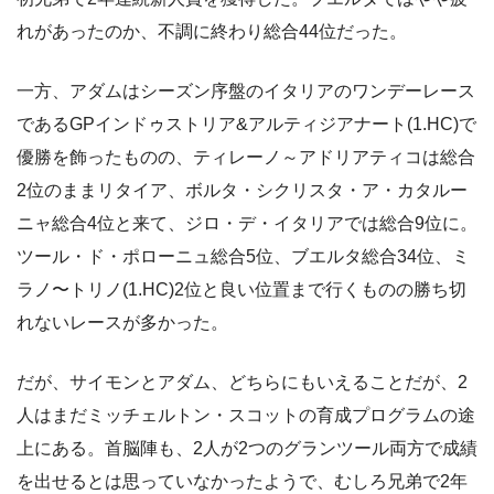
れがあったのか、不調に終わり総合44位だった。
一方、アダムはシーズン序盤のイタリアのワンデーレース
であるGPインドゥストリア&アルティジアナート(1.HC)で
優勝を飾ったものの、ティレーノ～アドリアティコは総合
2位のままリタイア、ボルタ・シクリスタ・ア・カタルー
ニャ総合4位と来て、ジロ・デ・イタリアでは総合9位に。
ツール・ド・ポローニュ総合5位、ブエルタ総合34位、ミ
ラノ〜トリノ(1.HC)2位と良い位置まで行くものの勝ち切
れないレースが多かった。
だが、サイモンとアダム、どちらにもいえることだが、2
人はまだミッチェルトン・スコットの育成プログラムの途
上にある。首脳陣も、2人が2つのグランツール両方で成績
を出せるとは思っていなかったようで、むしろ兄弟で2年