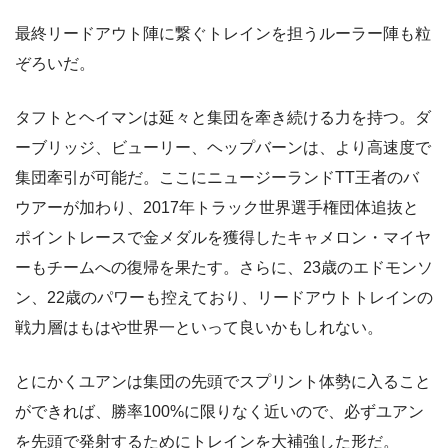
最終リードアウト陣に繋ぐトレインを担うルーラー陣も粒
ぞろいだ。
タフトとヘイマンは延々と集団を牽き続ける力を持つ。ダ
ーブリッジ、ビューリー、ヘップバーンは、より高速度で
集団牽引が可能だ。ここにニュージーランドTT王者のバ
ウアーが加わり、2017年トラック世界選手権団体追抜と
ポイントレースで金メダルを獲得したキャメロン・マイヤ
ーもチームへの復帰を果たす。さらに、23歳のエドモンソ
ン、22歳のパワーも控えており、リードアウトトレインの
戦力層はもはや世界一といって良いかもしれない。
とにかくユアンは集団の先頭でスプリント体勢に入ること
ができれば、勝率100%に限りなく近いので、必ずユアン
を先頭で発射するためにトレインを大補強した形だ。