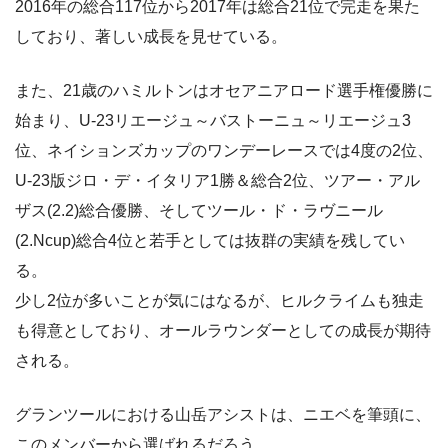
2016年の総合117位から2017年は総合21位で完走を果た
しており、著しい成長を見せている。
また、21歳のハミルトンはオセアニアロード選手権優勝に
始まり、U-23リエージュ～バストーニュ～リエージュ3
位、ネイションズカップのワンデーレースでは4度の2位、
U-23版ジロ・デ・イタリア1勝＆総合2位、ツアー・アル
ザス(2.2)総合優勝、そしてツール・ド・ラヴニール
(2.Ncup)総合4位と若手としては抜群の実績を残してい
る。
少し2位が多いことが気にはなるが、ヒルクライムも独走
も得意としており、オールラウンダーとしての成長が期待
される。
グランツールにおける山岳アシストは、ニエベを筆頭に、
このメンバーから選ばれるだろう。