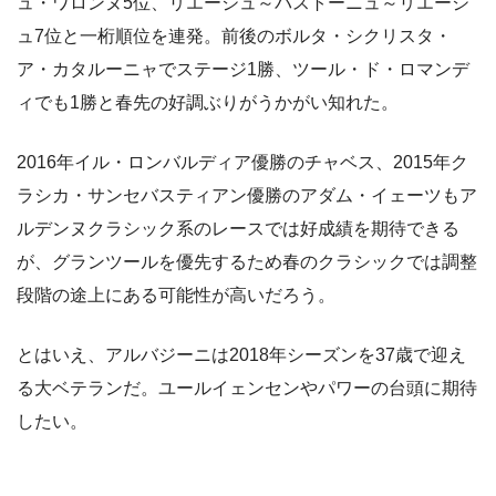
ュ・ワロンヌ5位、リエージュ～バストーニュ～リエージ
ュ7位と一桁順位を連発。前後のボルタ・シクリスタ・
ア・カタルーニャでステージ1勝、ツール・ド・ロマンデ
ィでも1勝と春先の好調ぶりがうかがい知れた。
2016年イル・ロンバルディア優勝のチャベス、2015年ク
ラシカ・サンセバスティアン優勝のアダム・イェーツもア
ルデンヌクラシック系のレースでは好成績を期待できる
が、グランツールを優先するため春のクラシックでは調整
段階の途上にある可能性が高いだろう。
とはいえ、アルバジーニは2018年シーズンを37歳で迎え
る大ベテランだ。ユールイェンセンやパワーの台頭に期待
したい。