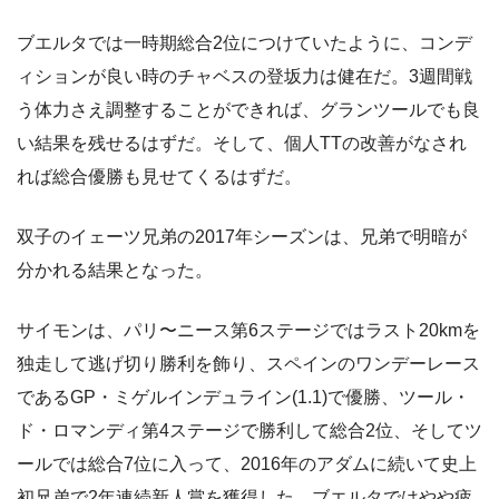
ブエルタでは一時期総合2位につけていたように、コンデ
ィションが良い時のチャベスの登坂力は健在だ。3週間戦
う体力さえ調整することができれば、グランツールでも良
い結果を残せるはずだ。そして、個人TTの改善がなされ
れば総合優勝も見せてくるはずだ。
双子のイェーツ兄弟の2017年シーズンは、兄弟で明暗が
分かれる結果となった。
サイモンは、パリ〜ニース第6ステージではラスト20kmを
独走して逃げ切り勝利を飾り、スペインのワンデーレース
であるGP・ミゲルインデュライン(1.1)で優勝、ツール・
ド・ロマンディ第4ステージで勝利して総合2位、そしてツ
ールでは総合7位に入って、2016年のアダムに続いて史上
初兄弟で2年連続新人賞を獲得した。ブエルタではやや疲