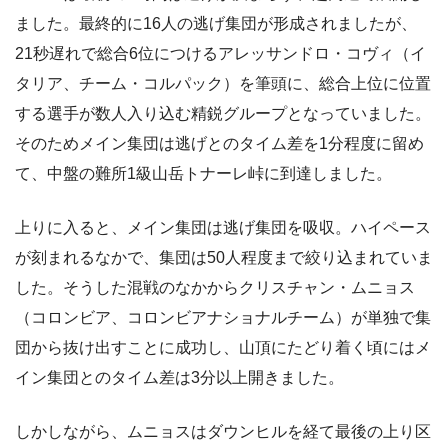
ました。最終的に16人の逃げ集団が形成されましたが、
21秒遅れで総合6位につけるアレッサンドロ・コヴィ（イ
タリア、チーム・コルパック）を筆頭に、総合上位に位置
する選手が数人入り込む精鋭グループとなっていました。
そのためメイン集団は逃げとのタイム差を1分程度に留め
て、中盤の難所1級山岳トナーレ峠に到達しました。
上りに入ると、メイン集団は逃げ集団を吸収。ハイペース
が刻まれるなかで、集団は50人程度まで絞り込まれていま
した。そうした混戦のなかからクリスチャン・ムニョス
（コロンビア、コロンビアナショナルチーム）が単独で集
団から抜け出すことに成功し、山頂にたどり着く頃にはメ
イン集団とのタイム差は3分以上開きました。
しかしながら、ムニョスはダウンヒルを経て最後の上り区