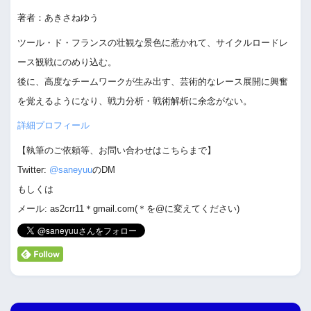
著者：あきさねゆう
ツール・ド・フランスの壮観な景色に惹かれて、サイクルロードレ
ース観戦にのめり込む。
後に、高度なチームワークが生み出す、芸術的なレース展開に興奮
を覚えるようになり、戦力分析・戦術解析に余念がない。
詳細プロフィール
【執筆のご依頼等、お問い合わせはこちらまで】
Twitter:
@saneyuu
のDM
もしくは
メール: as2crr11＊gmail.com(＊を@に変えてください)