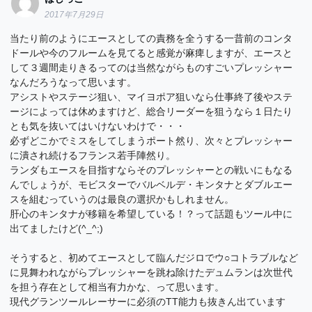
2017年7月29日
当たり前のようにエースとしての責務を全うする一昔前のコンタ
ドールや今のフルームを見てると感覚が麻痺しますが、エースと
して３週間走りきるってのは当然ながらものすごいプレッシャー
なんだろうなって思います。
アシストやステージ狙い、マイヨポア狙いなら仕事終了後やステ
ージによっては休めますけど、総合リーダーを狙うなら１日たり
とも気を抜いてはいけないわけで・・・
必ずどこかでミスをしてしまうポート然り、次々とプレッシャー
に潰され続けるフランス若手陣然り。
ランダもエースを目指すならそのプレッシャーとの戦いにもなる
んでしょうが、モビスターでバルベルデ・キンタナとダブルエー
スを組むっていうのは最良の選択かもしれません。
肝心のキンタナが移籍を希望している！？って話題もツール中に
出てましたけど(^_^;)
そうすると、初めてエースとして臨んだジロでウ○コトラブルなど
に見舞われながらプレッシャーを跳ね除けたデュムランは次世代
を担う存在として相当有力かな、って思います。
現代グランツールレーサーに必須のTT能力も抜きん出ています