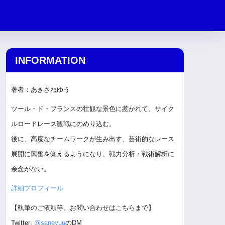
INFORMATION
著者：あきさねゆう
ツール・ド・フランスの壮観な景色に惹かれて、サイク
ルロードレース観戦にのめり込む。
後に、高度なチームワークが生み出す、芸術的なレース
展開に興奮を覚えるようになり、戦力分析・戦術解析に
余念がない。
詳細プロフィール
【執筆のご依頼等、お問い合わせはこちらまで】
Twitter:
@saneyuu
のDM