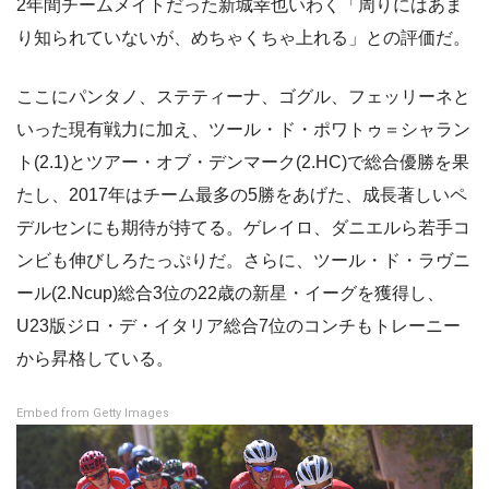
2年間チームメイトだった新城幸也いわく「周りにはあま
り知られていないが、めちゃくちゃ上れる」との評価だ。
ここにパンタノ、ステティーナ、ゴグル、フェッリーネと
いった現有戦力に加え、ツール・ド・ポワトゥ＝シャラン
ト(2.1)とツアー・オブ・デンマーク(2.HC)で総合優勝を果
たし、2017年はチーム最多の5勝をあげた、成長著しいペ
デルセンにも期待が持てる。ゲレイロ、ダニエルら若手コ
ンビも伸びしろたっぷりだ。さらに、ツール・ド・ラヴニ
ール(2.Ncup)総合3位の22歳の新星・イーグを獲得し、
U23版ジロ・デ・イタリア総合7位のコンチもトレーニー
から昇格している。
Embed from Getty Images