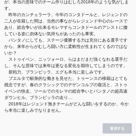
が、本当の意味でのチーム作りはむしろ2018年のような気がしま
す。
昨年のカンチェラーラ、今年のコンタドールと、レジェンドの
二人が在籍した間は、当然の事ながらレジェンド中心のレースで
あり、総合争いが出来るモレマすらコンタドールのアシストに撤
している姿に勿体ない気持ちがあったのも事実。
パンタノにしても、ステージ優勝する力は充分にある選手です
から、来年からがむしろ闘い方に柔軟性が生まれてくるのではな
いか？
ストゥイベン、ニッツォーロ、らはまだまだ強くなれる選手だ
し、そんな意味では来年は更なる変化を期待してしまうのです。
新戦力、ブランビッラ、エグも本当に楽しみです。
ブエルタで献身的な働きを見せた、トゥーンスの移籍はとても
残念ですが、春のクラシックでのデゲンコルプの復活と、ストゥ
イベンの快走、ツールでのモレマの総合争いとパンタノの超高速
ダウンヒル、ブランビッラの走り…
2018年はレジェンド無きチームがどんな闘いをするのか、今か
ら本当に楽しみでなりません。
返信する