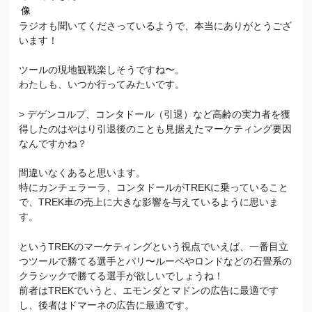
ラジオも聞いてくださっているようで、本当にありがとうござ
います！
ツールの現地観戦楽しそうですね〜。
わたしも、いつか行ってみたいです。
> デゲンコルプ、コンタドール（引退）など高齢の実力者を獲
得したのはやはり引退後のことも見据えたマーケティング要因
なんですかね？
間違いなくあると思います。
特にカンチェラーラ、コンタドールがTREKに乗っていること
で、TREK車の売上に大きな影響を与えているように思いま
す。
というTREKのマーケティングという視点でいえば、一番目立
つツールで勝てる選手とパリ〜ルーベやロンドなどの石畳系の
クラシックで勝てる選手が欲しいでしょうね！
前者はTREKでいうと、エモンダとマドンの広告に最適です
し、後者はドマーネの広告に最適です。