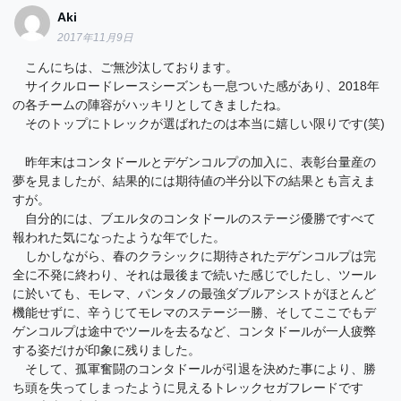
Aki
2017年11月9日
こんにちは、ご無沙汰しております。
サイクルロードレースシーズンも一息ついた感があり、2018年
の各チームの陣容がハッキリとしてきましたね。
そのトップにトレックが選ばれたのは本当に嬉しい限りです(笑)
昨年末はコンタドールとデゲンコルプの加入に、表彰台量産の
夢を見ましたが、結果的には期待値の半分以下の結果とも言えま
すが。
自分的には、ブエルタのコンタドールのステージ優勝ですべて
報われた気になったような年でした。
しかしながら、春のクラシックに期待されたデゲンコルプは完
全に不発に終わり、それは最後まで続いた感じでしたし、ツール
に於いても、モレマ、パンタノの最強ダブルアシストがほとんど
機能せずに、辛うじてモレマのステージ一勝、そしてここでもデ
ゲンコルプは途中でツールを去るなど、コンタドールが一人疲弊
する姿だけが印象に残りました。
そして、孤軍奮闘のコンタドールが引退を決めた事により、勝
ち頭を失ってしまったように見えるトレックセガフレードです