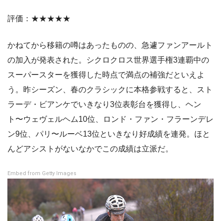
評価：★★★★★
かねてから移籍の噂はあったものの、急遽ファンアールト
の加入が発表された。シクロクロス世界選手権3連覇中の
スーパースターを獲得した時点で満点の補強だといえよ
う。昨シーズン、春のクラシックに本格参戦すると、スト
ラーデ・ビアンケでいきなり3位表彰台を獲得し、ヘン
ト〜ウェヴェルヘム10位、ロンド・ファン・フラーンデレ
ン9位、パリ〜ルーベ13位といきなり好成績を連発。ほと
んどアシストがないなかでこの成績は立派だ。
Embed from Getty Images